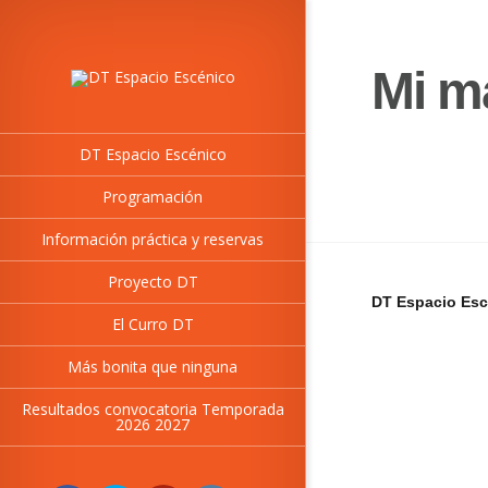
Mi m
DT Espacio Escénico
Programación
Información práctica y reservas
Proyecto DT
DT Espacio Esc
El Curro DT
Más bonita que ninguna
Resultados convocatoria Temporada
2026 2027