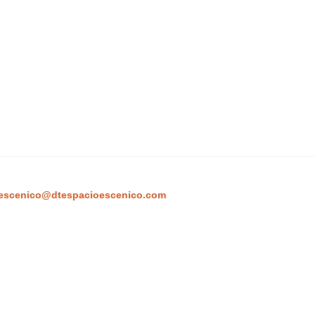
escenico@dtespacioescenico.com