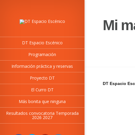
Mi m
DT Espacio Escénico
Programación
Información práctica y reservas
Proyecto DT
DT Espacio Esc
El Curro DT
Más bonita que ninguna
Resultados convocatoria Temporada
2026 2027