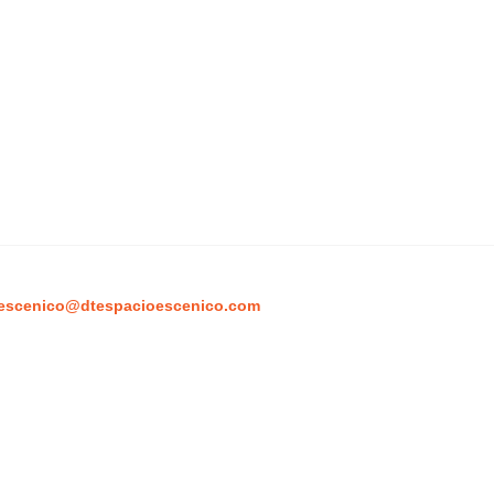
escenico@dtespacioescenico.com