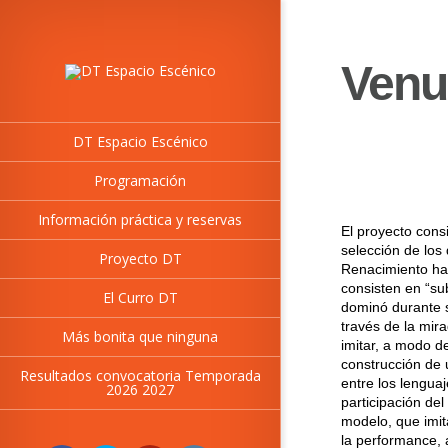
Venu
DT Espacio Escénico
Programación
Información práctica y reservas
El proyecto cons
selección de los
Proyecto DT
Renacimiento has
consisten en “sub
El Curro DT
dominó durante s
través de la mir
Más bonita que ninguna
imitar, a modo d
construcción de 
Resultados convocatoria Temporada
entre los lengua
2026 2027
participación del
modelo, que imita
la performance, a