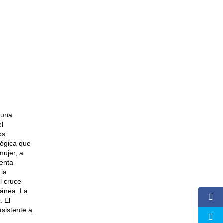
 una
el
os
lógica que
mujer, a
tenta
 la
l cruce
ránea. La
. El
asistente a