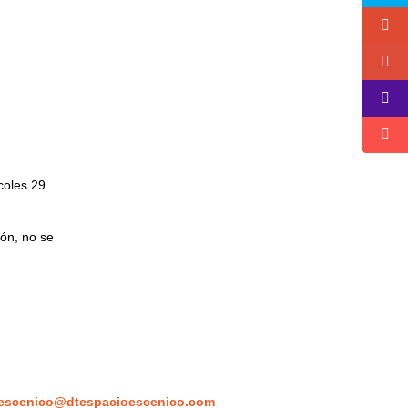
coles 29
ón, no se
escenico@dtespacioescenico.com