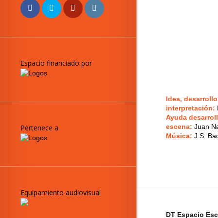
Espacio financiado por
Idea, desarrollo
interpretación:
Ayuda desarroll
escena:
Juan Na
Pertenece a
Música:
J.S. Ba
Equipamiento audiovisual
DT Espacio Esc