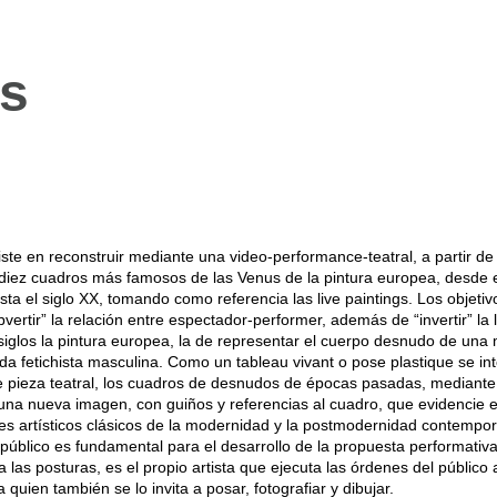
s
iste en reconstruir mediante una video-performance-teatral, a partir de
 diez cuadros más famosos de las Venus de la pintura europea, desde 
ta el siglo XX, tomando como referencia las live paintings. Los objetiv
vertir” la relación entre espectador-performer, además de “invertir” la 
iglos la pintura europea, la de representar el cuerpo desnudo de una 
ada fetichista masculina. Como un tableau vivant o pose plastique se in
e pieza teatral, los cuadros de desnudos de épocas pasadas, mediante
una nueva imagen, con guiños y referencias al cuadro, que evidencie e
jes artísticos clásicos de la modernidad y la postmodernidad contempo
 público es fundamental para el desarrollo de la propuesta performativa
 las posturas, es el propio artista que ejecuta las órdenes del público 
 quien también se lo invita a posar, fotografiar y dibujar.