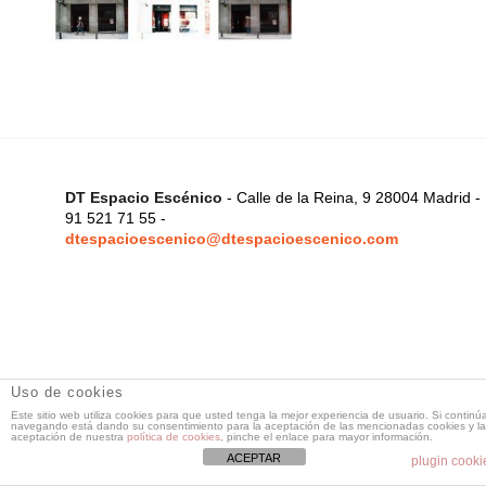
DT Espacio Escénico
- Calle de la Reina, 9 28004 Madrid -
91 521 71 55 -
dtespacioescenico@dtespacioescenico.com
Uso de cookies
Este sitio web utiliza cookies para que usted tenga la mejor experiencia de usuario. Si continú
navegando está dando su consentimiento para la aceptación de las mencionadas cookies y la
aceptación de nuestra
política de cookies
, pinche el enlace para mayor información.
ACEPTAR
plugin cooki