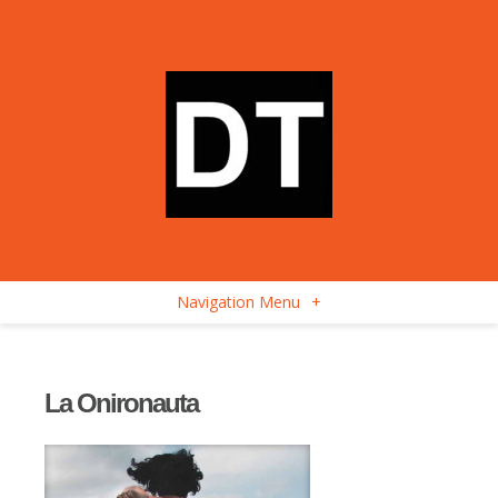
Navigation Menu
+
La Onironauta