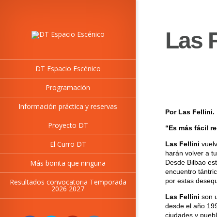
Las F
DT Espacio Escénico
Programación
Información práctica y reservas
Por Las Fellini.
Proyecto DT
“Es más fácil re
El Curro DT
Las Fellini
vuelv
harán volver a t
Más bonita que ninguna
Desde Bilbao est
encuentro tántric
por estas desequ
Resultados convocatoria Temporada
2026 2027
Las Fellini
son u
desde el año 199
ciudades y puebl