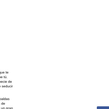
que te
e tú.
pecie de
e seducir
paldas
s de
y un gran