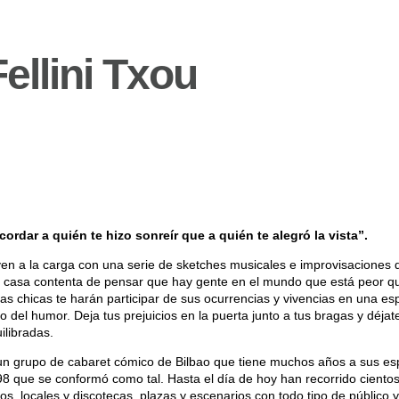
ellini Txou
cordar a quién te hizo sonreír que a quién te alegró la vista”.
en a la carga con una serie de sketches musicales e improvisaciones 
u casa contenta de pensar que hay gente en el mundo que está peor qu
as chicas te harán participar de sus ocurrencias y vivencias en una es
o del humor. Deja tus prejuicios en la puerta junto a tus bragas y déjat
ilibradas.
n grupo de cabaret cómico de Bilbao que tiene muchos años a sus es
8 que se conformó como tal. Hasta el día de hoy han recorrido ciento
os, locales y discotecas, plazas y escenarios con todo tipo de público 