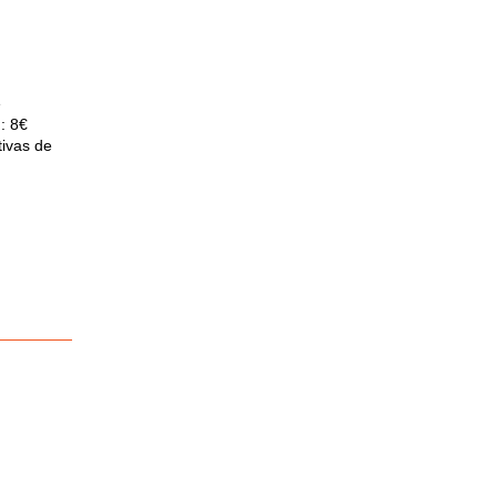
e
: 8€
tivas de