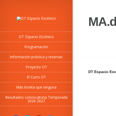
MA.d
DT Espacio Escénico
Programación
Información práctica y reservas
Proyecto DT
DT Espacio Esc
El Curro DT
Más bonita que ninguna
Resultados convocatoria Temporada
2026 2027