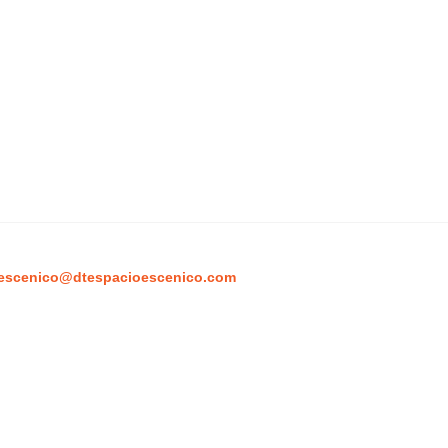
escenico@dtespacioescenico.com