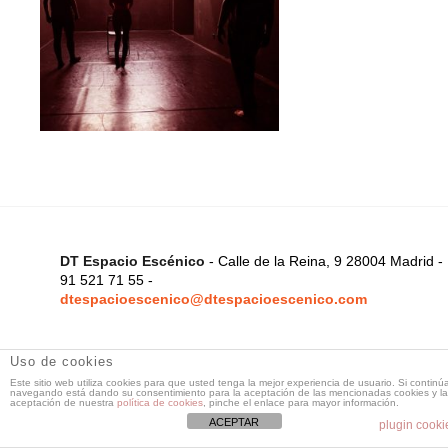
DT Espacio Escénico
- Calle de la Reina, 9 28004 Madrid -
91 521 71 55 -
dtespacioescenico@dtespacioescenico.com
Uso de cookies
Este sitio web utiliza cookies para que usted tenga la mejor experiencia de usuario. Si continú
navegando está dando su consentimiento para la aceptación de las mencionadas cookies y la
aceptación de nuestra
política de cookies
, pinche el enlace para mayor información.
ACEPTAR
plugin cooki