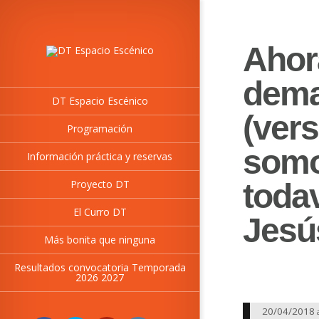
Ahor
dema
DT Espacio Escénico
(vers
Programación
somo
Información práctica y reservas
Proyecto DT
todav
El Curro DT
Jesú
Más bonita que ninguna
Resultados convocatoria Temporada
2026 2027
20/04/2018