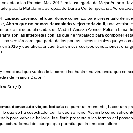
andidato a los Premios Max 2017 en la categoría de Mejor Autoría Rev
onado para la Plataforma europea de Danza Contemporánea Aerowaves
T Espacio Escénico, el lugar donde comenzó, para presentarlo de nue
te
, Ahora que no somos demasiado viejos todavía II
, una versión 
arinas de mi edad afincadas en Madrid. Anuska Alonso, Poliana Lima, I
Parra son las intérpretes con las que he trabajado para componer es
. Una versión coral que parte de las pautas físicas iniciales que yo co
ca en 2015 y que ahora encuentran en sus cuerpos sensaciones, energ
s.
 y emocional que va desde la serenidad hasta una virulencia que se ac
adas de Francis Bacon.”
sta Susy Q
omos demasiado viejos todavía
es parar un momento, hacer una pa
n lo que se ha cosechado, con lo que se tiene. Asumirlo como suficient
ndió para volver a bailarlo, insuflarle presente a las formas del pasado
quitectura formal del cuerpo que permita que la emoción aflore.