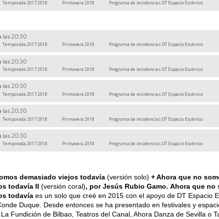
Temporada 2017 2018
Primavera 2018
Programa de residencias DT Espacio Escénico
20:30
a las
Temporada 2017 2018
Primavera 2018
Programa de residencias DT Espacio Escénico
20:30
a las
Temporada 2017 2018
Primavera 2018
Programa de residencias DT Espacio Escénico
20:30
a las
Temporada 2017 2018
Primavera 2018
Programa de residencias DT Espacio Escénico
20:30
a las
Temporada 2017 2018
Primavera 2018
Programa de residencias DT Espacio Escénico
20:30
a las
Temporada 2017 2018
Primavera 2018
Programa de residencias DT Espacio Escénico
omos demasiado viejos todavía
(versión solo)
+
Ahora que no som
s todavía II
(versión coral)
, por Jesús Rubio Gamo.
Ahora que no
os todavía
es un solo que creé en 2015 con el apoyo de DT Espacio E
 Conde Duque. Desde entonces se ha presentado en festivales y espac
La Fundición de Bilbao, Teatros del Canal, Ahora Danza de Sevilla o 