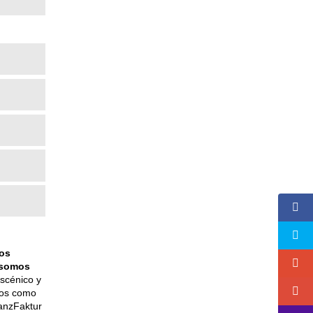
os
 somos
scénico y
ios como
TanzFaktur