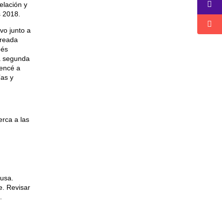
elación y
 2018.
vo junto a
creada
nés
ta segunda
mencé a
ías y
erca a las
usa.
e. Revisar
.