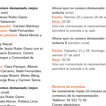
omos demasiado viejos
Ahora que no somos demasiado 
 solo)
todavía
(solo)
esús Rubio Gamo
Fecha:
Viernes 20 y jueves 26 de ab
 Sakamoto
Hora:
20:30
inación:
Carmen Martínez
Una vez comenzada la representaci
ario:
Naldi Fernandes
permitirá la entrada a la sala.
 artístico:
Marta Alonso y
Ahora que no somos demasiado 
todavía II
(versión coral)
 Maciel
de Jesús Rubio Gamo con el
Fecha:
Sábados 21 y 28, domingo 
acio Escénico, Centro
viernes 27 de abril
Duque y Comunidad de
Hora:
20:30
Una vez comenzada la representaci
os:
Clara Pampyn, Alberto
permitirá la entrada a la sala.
 Cárcamo, Naldi Fernandes,
iorgia Missini, Minke Wang,
Jorge Brea y Carmen Senra
Reserva de entradas
omos demasiado viejos
Se mantendrán hasta 10 minutos an
 coral)
comienzo de la representación.
sús Rubio Gamo
Teléfono: 91 521 71 55
ka Alonso, Poliana Lima,
Correo electrónico:
anet Parra