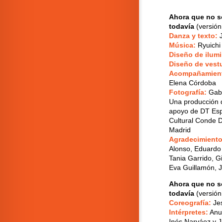
Ahora que no s
todavía
(versión
Danza y texto:
J
Música:
Ryuichi
Diseño de ilum
Diseño de vestu
Acompañamiento
Elena Córdoba
Fotografía:
Gaby
Una producción 
apoyo de DT Esp
Cultural Conde 
Madrid
Agradecimient
Alonso, Eduardo
Tania Garrido, G
Eva Guillamón, 
Ahora que no s
todavía
(versión
Coreografía:
Je
Intérpretes:
Anus
Inés Narváez y J