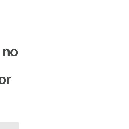
 no
or