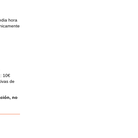
edia hora
Únicamente
e
): 10€
tivas de
ción, no