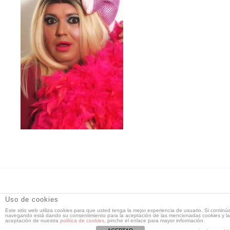
DT Espacio Escénico
- Calle de la Reina, 9 28004 Madrid -
Uso de cookies
91 521 71 55 -
Este sitio web utiliza cookies para que usted tenga la mejor experiencia de usuario. Si continú
dtespacioescenico@dtespacioescenico.com
navegando está dando su consentimiento para la aceptación de las mencionadas cookies y la
aceptación de nuestra
política de cookies
, pinche el enlace para mayor información.