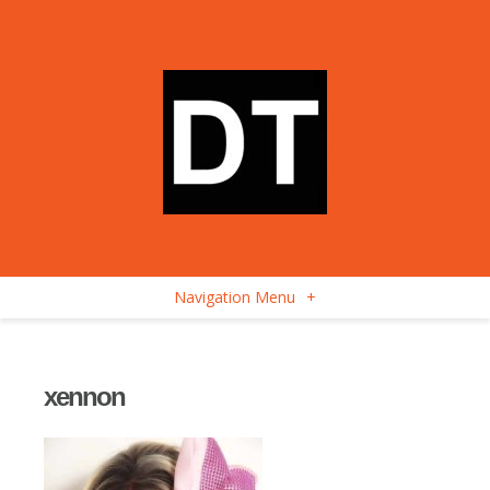
Navigation Menu
+
xennon