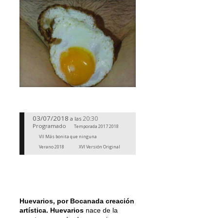
03/07/2018
20:30
a las
Programado
Temporada 2017 2018
VII Más bonita que ninguna
Verano 2018
XVI Versión Original
Huevarios, por Bocanada creación
artística. Huevarios
nace de la