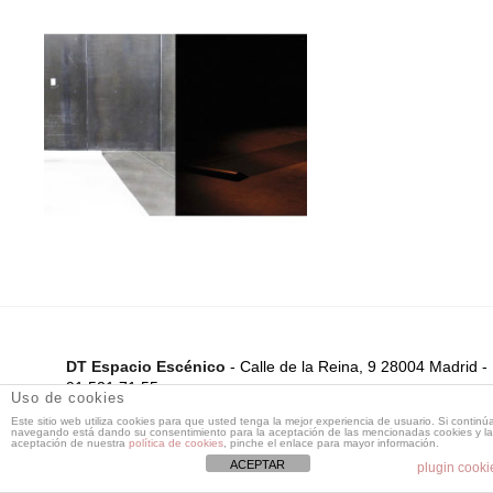
DT Espacio Escénico
- Calle de la Reina, 9 28004 Madrid -
91 521 71 55 -
Uso de cookies
dtespacioescenico@dtespacioescenico.com
Este sitio web utiliza cookies para que usted tenga la mejor experiencia de usuario. Si continú
navegando está dando su consentimiento para la aceptación de las mencionadas cookies y la
aceptación de nuestra
política de cookies
, pinche el enlace para mayor información.
ACEPTAR
plugin cooki