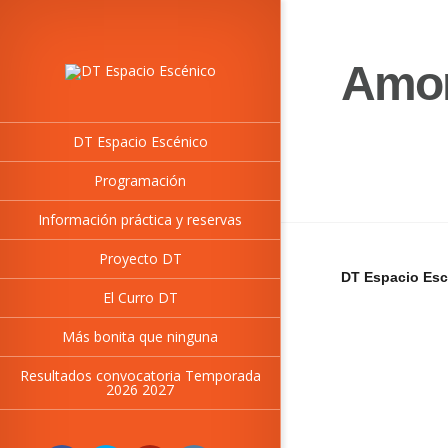
Amor
DT Espacio Escénico
Programación
Información práctica y reservas
Proyecto DT
DT Espacio Esc
El Curro DT
Más bonita que ninguna
Resultados convocatoria Temporada
2026 2027