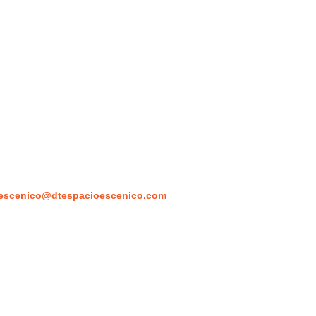
escenico@dtespacioescenico.com