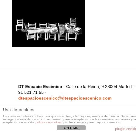
DT Espacio Escénico
- Calle de la Reina, 9 28004 Madrid -
91 521 71 55 -
dtespacioescenico@dtespacioescenico.com
Uso de cookies
Este sitio web utiliza cookies para que usted tenga la mejor experiencia de usuario. Si continú
navegando está dando su consentimiento para la aceptación de las mencionadas cookies y la
aceptación de nuestra
política de cookies
, pinche el enlace para mayor información.
ACEPTAR
plugin cooki