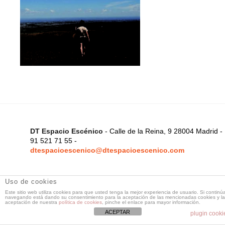
DT Espacio Escénico
- Calle de la Reina, 9 28004 Madrid -
91 521 71 55 -
dtespacioescenico@dtespacioescenico.com
Uso de cookies
Este sitio web utiliza cookies para que usted tenga la mejor experiencia de usuario. Si continú
navegando está dando su consentimiento para la aceptación de las mencionadas cookies y la
aceptación de nuestra
política de cookies
, pinche el enlace para mayor información.
ACEPTAR
plugin cooki