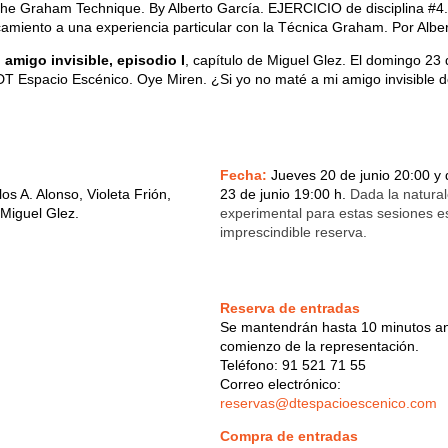
the Graham Technique. By Alberto García. EJERCICIO de disciplina #4.
amiento a una experiencia particular con la Técnica Graham. Por Alber
 amigo invisible, episodio I
, capítulo de Miguel Glez. El domingo 23 
 DT Espacio Escénico. Oye Miren. ¿Si yo no maté a mi amigo invisible 
Fecha:
Jueves 20 de junio 20:00 y
los A. Alonso, Violeta Frión,
23 de junio 19:00 h.
Dada la natura
 Miguel Glez.
experimental para estas sesiones e
imprescindible reserva.
Reserva de entradas
Se mantendrán hasta 10 minutos an
comienzo de la representación.
Teléfono: 91 521 71 55
Correo electrónico:
reservas@dtespacioescenico.com
Compra de entradas