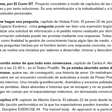
ma, por El Curro DT
. Proyecto concebido a modo de capítulos de las
s y por tanto soluciones. Es una reivindicación a la individualidad y a l
uietudes personales.
me hagas esa pregunta
, capítulo de Violeta Frión. El jueves 20 de juni
 Espacio Escénico. «Una
pregunta
puede ser bien una expresión lingüí
alizar una solicitud de información o el pedido mismo realizado por dic
formación solicitada puede ser provista mediante una respuesta. Todas
 como finalidad la gestión de conocimiento hacia algún tipo de medio, s
 las preguntas hechas por el hombre tienen una respuesta concreta, en 
 se vuelve una iniciativa por saberes a desarrollar, innovar y descubrir
burrido antes de que todo esto comenzase
, capítulo de Carlos A. Al
io a las 21:00 h., en el Teatro Pradillo.
Yo ya estaba aburrido antes 
enzase
, quiere ser, sin conseguirlo, una historia de amor. Un melodra
Quiere ser un encuentro construido de anécdotas a modo de Power Poi
es internos. Una mirada grandilocuente, dramática y excesiva poblad
as perdidas, ideas absurdas e historias que se escapan y no se pued
gar sin cuerpo por el espaciotiempo indecisos, sin demasiada convicci
ciplina nº4
, capítulo de Alberto García. El sábado 22 de junio desde la
illo (acción performática en la que los espectadores pueden transitar, 
o). Discipline EXERCISE #4. The trained body . An approach to a particul