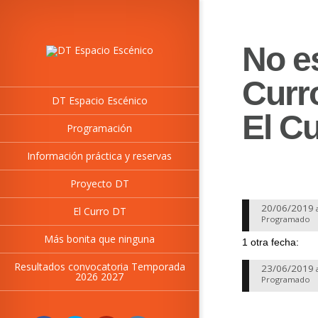
No e
Curro
DT Espacio Escénico
El C
Programación
Información práctica y reservas
Proyecto DT
20/06/2019
El Curro DT
Programado
Más bonita que ninguna
1 otra fecha:
Resultados convocatoria Temporada
23/06/2019
2026 2027
Programado