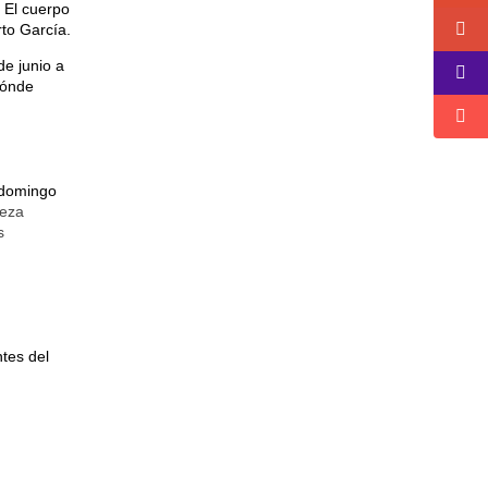
 El cuerpo
to García.
de junio a
dónde
 domingo
leza
s
tes del