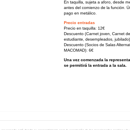
En taquilla, sujeta a aforo, desde m
antes del comienzo de la función. 
pago en metálico.
Precio entradas
Precio en taquilla: 12€
Descuento (Carnet joven, Carnet d
estudiante, desempleados, jubilado
Descuento (Socios de Salas Alterna
MACOMAD): 6€
Una vez comenzada la representa
se permitirá la entrada a la sala.
énico
- Calle de la Reina, 9 28004 Madrid - 91 521 71 55 -
dtespacio