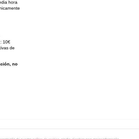
edia hora
Únicamente
e
): 10€
tivas de
ción, no
escenico@dtespacioescenico.com