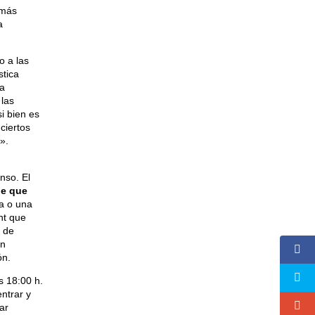
 más
a
o a las
stica
ha
 las
i bien es
ciertos
».
onso. El
de que
ma o una
nt que
a de
en
ón.
s 18:00 h.
entrar y
ar