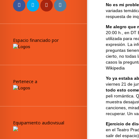
No es mi proble
variadas temática
respuesta de inq
Me alegro que 
20:00 h., en DT
utilizada para re
Espacio financiado por
expresión. La in
preguntas tienen
cierto, no todas
casos la pregunta
Wikipedia
Yo ya estaba a
Pertenece a
viernes 21 de jun
todo esto com
peli romántica. 
muestra desajust
canciones, mirad
recuperar. Un va
Equipamiento audiovisual
Ejercicio de dis
en el Teatro Prad
salir del espaci