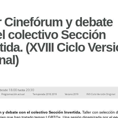
r Cinefórum y debate
l colectivo Sección
tida. (XVIII Ciclo Vers
nal)
18:00
20:30
desde
hasta
Programación actual
Temporada 2018 2019
Verano 2019
XVII Ciclo Versión Original
m y debate con el colectivo Sección Invertida.
Taller con selección 
eries que han tratado temas LGBTQ+. Una sesión dinamizada por el
co