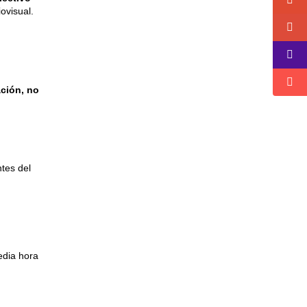
iovisual.
ción, no
tes del
edia hora