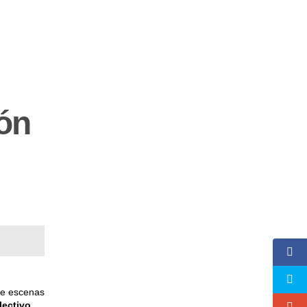
ión
de escenas
lectivo