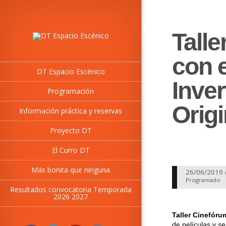
Talle
con e
DT Espacio Escénico
Inver
Programación
Origi
Información práctica y reservas
Proyecto DT
El Curro DT
Más bonita que ninguna
26/06/2019
Programado
Resultados convocatoria Temporada
2026 2027
Taller Cinefóru
de películas y s