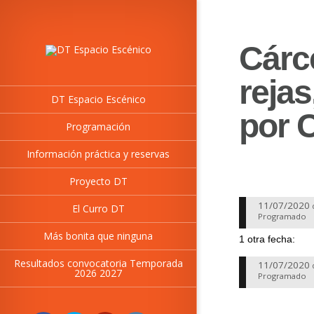
Cárce
rejas
DT Espacio Escénico
por 
Programación
Información práctica y reservas
Proyecto DT
11/07/2020
El Curro DT
Programado
Más bonita que ninguna
1 otra fecha:
Resultados convocatoria Temporada
11/07/2020
2026 2027
Programado