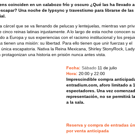
ns coinciden en un calabozo frío y oscuro ¿Qué las ha llevado a
capar? Una noche de lypsync y travestismo para librarse de las
al.
na cárcel que se va llenando de pelucas y lentejuelas, mientras van pri
de cinco reinas latinas injustamente. A lo largo de esta noche conocen s
ndo a Europa y sus experiencias con el racismo institucional y los prejui
 tienen una misión: su libertad. Para ello tienen que unir fuerzas y el
a única escapatoria. Nativa la Reina Mexicana, Shirley StonyRock, Lady
 protagonizan una historia en prisión nunca antes vista.
Fecha:
Sábado
11 de julio
Hora:
20:00 y 22:00
Imprescindible compra anticipad
entradium.com, aforo limitado a 
espectadores. Una vez comenzad
representación, no se permitirá l
a la sala.
Reserva y compra de entradas ú
por v
enta anticipada