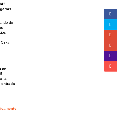
hí?
 garras
vando de
us
cios
 Cirka,
a en
15
a la
a entrada
nicamente