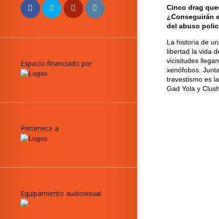
Cinco drag quee
¿Conseguirán es
del abuso polici
La historia de u
libertad la vida 
vicisitudes llega
Espacio financiado por
xenófobos. Juntas
travestismo es l
Gad Yola y Clush
Pertenece a
Equipamiento audiovisual