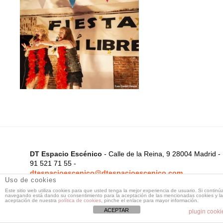
DT Espacio Escénico
- Calle de la Reina, 9 28004 Madrid -
91 521 71 55 -
dtespacioescenico@dtespacioescenico.com
Uso de cookies
Este sitio web utiliza cookies para que usted tenga la mejor experiencia de usuario. Si continú
navegando está dando su consentimiento para la aceptación de las mencionadas cookies y la
aceptación de nuestra
política de cookies
, pinche el enlace para mayor información.
ACEPTAR
plugin cooki