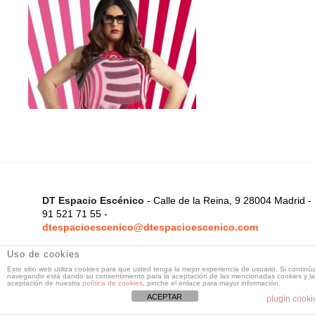
DT Espacio Escénico
- Calle de la Reina, 9 28004 Madrid -
91 521 71 55 -
dtespacioescenico@dtespacioescenico.com
Uso de cookies
Este sitio web utiliza cookies para que usted tenga la mejor experiencia de usuario. Si continú
navegando está dando su consentimiento para la aceptación de las mencionadas cookies y la
aceptación de nuestra
política de cookies
, pinche el enlace para mayor información.
ACEPTAR
plugin cooki