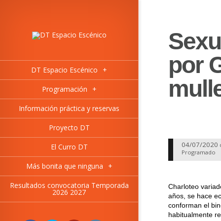
Sexu
por 
DT Espacio Escénico
+
mull
Programación
+
Información práctica y reservas
Proyecto DT
04/07/2020
El Curro DT
Programado
Más bonita que ninguna
+
Resultados convocatoria Temporada
Charloteo variad
2026 2027
años, se hace ec
conforman el bi
habitualmente re