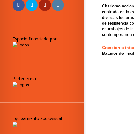
Charloteo accion
centrado en la e
diversas lectura
de resistencia c
en trabajos de i
contemporánea c
Espacio financiado por
Creación e inte
Baamonde -mul
Pertenece a
Equipamiento audiovisual