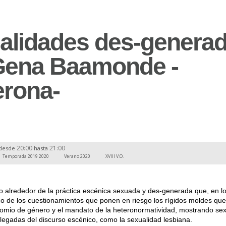
alidades des-generad
Gena Baamonde -
erona-
20:00
21:00
desde
hasta
Temporada 2019 2020
Verano 2020
XVIII V.O.
o alrededor de la práctica escénica sexuada y des-generada que, en lo
o de los cuestionamientos que ponen en riesgo los rígidos moldes que
nomio de género y el mandato de la heteronormatividad, mostrando se
legadas del discurso escénico, como la sexualidad lesbiana.