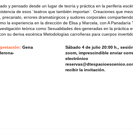
ado y pensado desde un lugar de teoría y práctica en la periferia escé
xistencia de esos ´teatros que también importan´. Creaciones que mez
s, precariato, errores dramatúrgicos y sudores corporales compartiend
omo la experiencia en la dirección de Elisa y Marcela, con A Panadaría 
nvestigación teórica como Sexualidades des-generadas en la práctica 
on su deriva escénica Metodologías carroñeras para cuerpos invertid
rpretación:
Gena
Sábado 4 de julio 20:00 h., sesió
lerona-
zoom, imprescindible enviar corr
electrónico
reservas@dtespacioescenico.co
recibir la invitación.