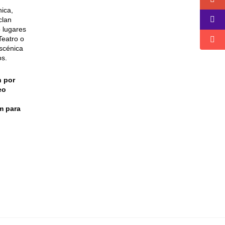
nica,
clan
o lugares
Teatro o
escénica
os.
n por
eo
m para