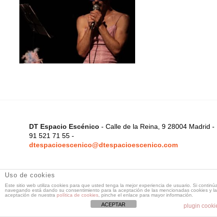
DT Espacio Escénico
- Calle de la Reina, 9 28004 Madrid -
91 521 71 55 -
dtespacioescenico@dtespacioescenico.com
Uso de cookies
Este sitio web utiliza cookies para que usted tenga la mejor experiencia de usuario. Si continú
navegando está dando su consentimiento para la aceptación de las mencionadas cookies y la
aceptación de nuestra
política de cookies
, pinche el enlace para mayor información.
ACEPTAR
plugin cooki