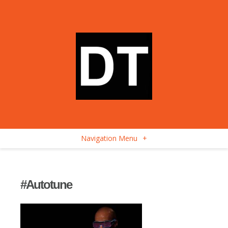
Navigation Menu
+
#Autotune