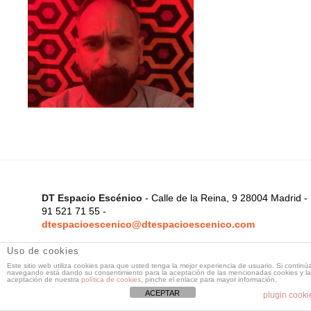
DT Espacio Escénico
- Calle de la Reina, 9 28004 Madrid -
91 521 71 55 -
dtespacioescenico@dtespacioescenico.com
Uso de cookies
Este sitio web utiliza cookies para que usted tenga la mejor experiencia de usuario. Si continú
navegando está dando su consentimiento para la aceptación de las mencionadas cookies y la
aceptación de nuestra
política de cookies
, pinche el enlace para mayor información.
ACEPTAR
plugin cooki