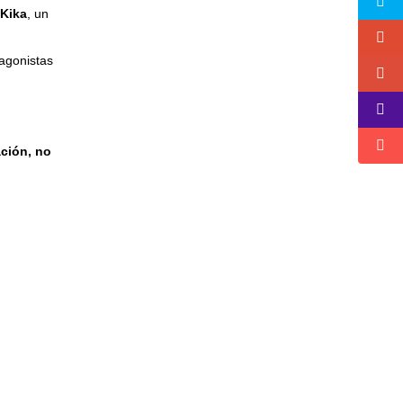
 Kika
, un
tagonistas
ción, no