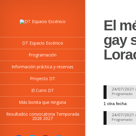
El mé
gay 
DT Espacio Escénico
Lora
Programación
Información práctica y reservas
Proyecto DT
24/07/2021
El Curro DT
Programado
Más bonita que ninguna
1 otra fecha:
Resultados convocatoria Temporada
24/07/2021
2026 2027
Programado