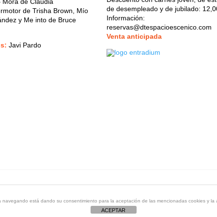
– Mòra de Claudia
de desempleado y de jubilado: 12,0
ermotor de Trisha Brown, Mío
Información:
ndez y Me into de Bruce
reservas@dtespacioescenico.com
V
enta anticipada
os:
Javi Pardo
énico
- Calle de la Reina, 9 28004 Madrid - 91 521 71 55 -
dtespacio
tinúa navegando está dando su consentimiento para la aceptación de las mencionadas cookies y l
ACEPTAR