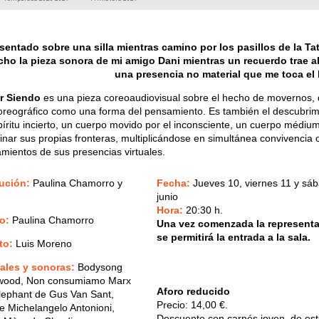
sentado sobre una silla mientras camino por los pasillos de la T
ho la pieza sonora de mi amigo Dani mientras un recuerdo trae a
una presencia no material que me toca e
r Siendo
es una pieza coreoaudiovisual sobre el hecho de movernos, d
oreográfico como una forma del pensamiento. Es también el descubrim
íritu incierto, un cuerpo movido por el inconsciente, un cuerpo médiu
inar sus propias fronteras, multiplicándose en simultánea convivencia 
amientos de sus presencias virtuales.
cución:
Paulina Chamorro y
Fecha:
Jueves 10, viernes 11 y sá
junio
Hora:
20:30 h.
eo:
Paulina Chamorro
Una vez comenzada la representa
se permitirá la entrada a la sala.
to:
Luis Moreno
uales y sonoras:
Bodysong
wood, Non consumiamo Marx
Aforo reducido
lephant de Gus Van Sant,
Precio: 14,00 €.
de Michelangelo Antonioni,
Descuento con carnés joven, de est