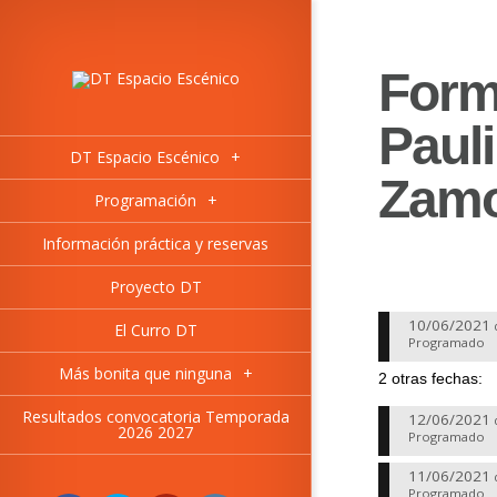
Form
Paul
DT Espacio Escénico
+
Zam
Programación
+
Información práctica y reservas
Proyecto DT
10/06/2021
El Curro DT
Programado
Más bonita que ninguna
+
2 otras fechas:
Resultados convocatoria Temporada
12/06/2021
2026 2027
Programado
11/06/2021
Programado