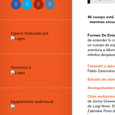
Mi cuerpo está 
mientras escuc
Espacio financiado por
Formas De Esta
de entender lo c
un cuerpo de esp
aventura a difum
infinitos desplaz
Creación y eje
Pertenece a
Pablo Zamorano
Edición de víd
Acompañamien
Citas audiovis
de Jonny Green
Equipamiento audiovisual
de Luigi Nono. E
Zabriskie Point 