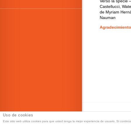
Verso la specie 
Castellucci, Wat
de Myriam Herná
Nauman
Agradecimient
Uso de cookies
DT Espacio Esc
Este sitio web utiliza cookies para que usted tenga la mejor experiencia de usuario. Si con