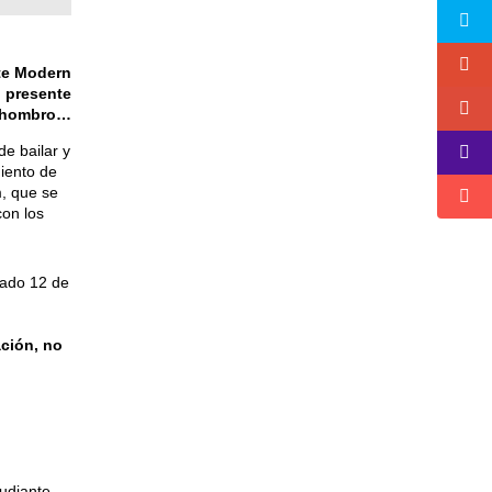
ate Modern
l presente
l hombro…
e bailar y
iento de
m, que se
con los
bado 12 de
ción, no
udiante,