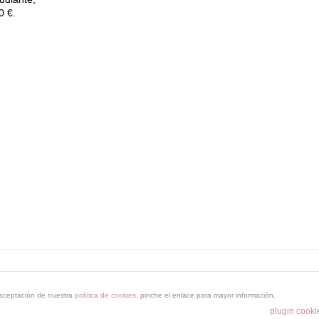
0 €.
escenico@dtespacioescenico.com
a aceptación de nuestra
política de cookies
, pinche el enlace para mayor información.
plugin cooki