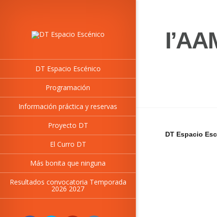
I’AA
DT Espacio Escénico
Programación
Información práctica y reservas
Proyecto DT
DT Espacio Esc
El Curro DT
Más bonita que ninguna
Resultados convocatoria Temporada
2026 2027