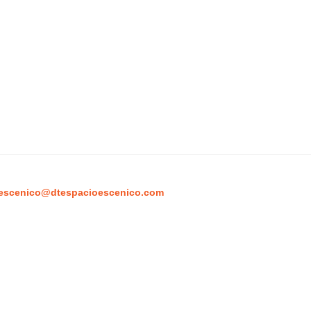
escenico@dtespacioescenico.com