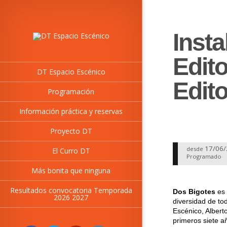
Insta
Edito
DT Espacio Escénico
Edito
Programación
Información práctica y reservas
Proyecto DT
17/06
desde
El Curro DT
Programado
Más bonita que ninguna
Resultados convocatoria Temporada
Dos Bigotes
es 
2026 2027
diversidad de to
Escénico, Albert
primeros siete a