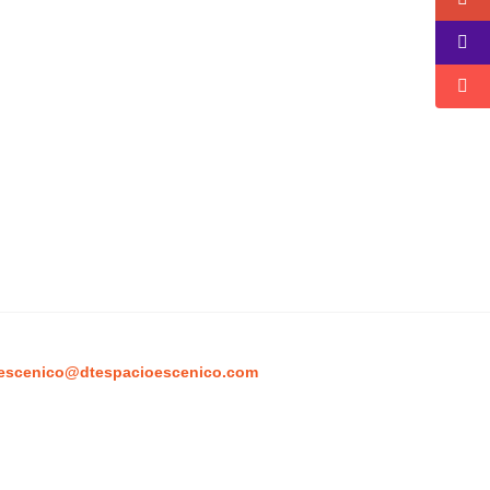
escenico@dtespacioescenico.com