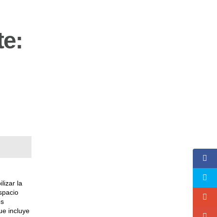
te:
lizar la
Espacio
os
ue incluye