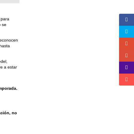
o para
o se
 reconocen
 hasta
del,
ve a estar
emporada.
ción, no