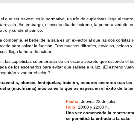
 que ser travesti es lo normativo, un trío de cupletistas llega al teatr
a revista. Sin embargo, el mismo día del estreno, la primera vedette n
atro y cunde el pánico.
la compañía, el bedel de la sala es un ex-actor al que las dos coristas
erlo para salvar la función. Tras muchos rifirrafes, envidias, peleas y
os, llega la hora de actuar.
ón, las cupletistas se enterarán de un oscuro secreto que esconde el be
ada de los escenarios para evitar que saliese a la luz. ¡El estreno vuel
seguirán levantar el telón?
travestis, plumas, lentejuelas, traición, oscuros secretos tras las
cha (muchísima) música es lo que os espera en el éxito de la t
Fecha:
Jueves 22 de julio
Hora:
20:00 y 22:00 h.
Una vez comenzada la representa
se permitirá la entrada a la sala.