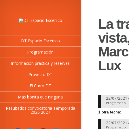
La tr
vista
DT Espacio Escénico
Marc
Programación
Lux
Información práctica y reservas
Proyecto DT
El Curro DT
Más bonita que ninguna
22/07/2021
Programado
Resultados convocatoria Temporada
2026 2027
1 otra fecha:
22/07/2021
Programado