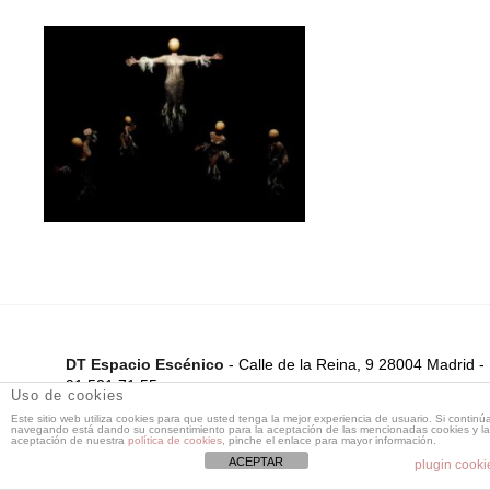
DT Espacio Escénico
- Calle de la Reina, 9 28004 Madrid -
91 521 71 55 -
Uso de cookies
dtespacioescenico@dtespacioescenico.com
Este sitio web utiliza cookies para que usted tenga la mejor experiencia de usuario. Si continú
navegando está dando su consentimiento para la aceptación de las mencionadas cookies y la
aceptación de nuestra
política de cookies
, pinche el enlace para mayor información.
ACEPTAR
plugin cooki