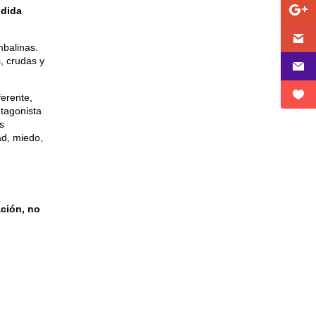
idida
mbalinas.
, crudas y
ferente,
otagonista
s
ad, miedo,
ción, no