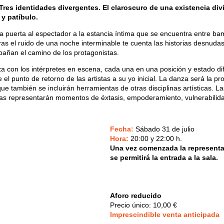
Tres identidades divergentes. El claroscuro de una existencia div
 y patíbulo.
la puerta al espectador a la estancia íntima que se encuentra entre ba
tras el ruido de una noche interminable te cuenta las historias desnudas
añan el camino de los protagonistas.
a con los intérpretes en escena, cada una en una posición y estado di
el punto de retorno de las artistas a su yo inicial. La danza será la pr
ue también se incluirán herramientas de otras disciplinas artísticas. La
nas representarán momentos de éxtasis, empoderamiento, vulnerabilid
Fecha:
Sábado 31 de julio
Hora:
20:00 y 22:00 h.
Una vez comenzada la representa
se permitirá la entrada a la sala.
Aforo reducido
Precio único: 10,00 €
Imprescindible v
enta anticipada