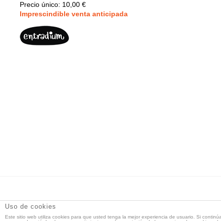
Precio único: 10,00 €
Imprescindible v
enta anticipada
DT Espacio Escénico
- Calle de la Reina, 9 28004 Madrid -
Uso de cookies
91 521 71 55 -
Este sitio web utiliza cookies para que usted tenga la mejor experiencia de usuario. Si continú