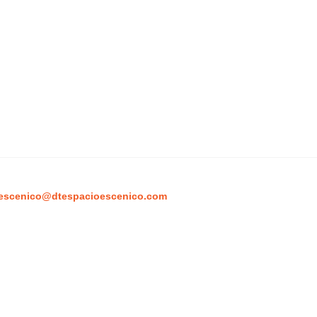
escenico@dtespacioescenico.com