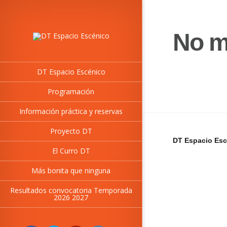
No m
DT Espacio Escénico
Programación
Información práctica y reservas
Proyecto DT
DT Espacio Esc
El Curro DT
Más bonita que ninguna
Resultados convocatoria Temporada
2026 2027