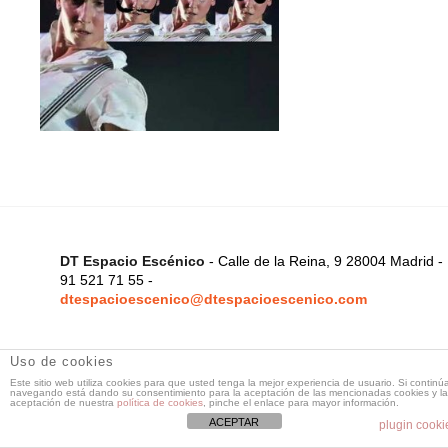
DT Espacio Escénico
- Calle de la Reina, 9 28004 Madrid -
91 521 71 55 -
dtespacioescenico@dtespacioescenico.com
Uso de cookies
Este sitio web utiliza cookies para que usted tenga la mejor experiencia de usuario. Si continú
navegando está dando su consentimiento para la aceptación de las mencionadas cookies y la
aceptación de nuestra
política de cookies
, pinche el enlace para mayor información.
ACEPTAR
plugin cooki