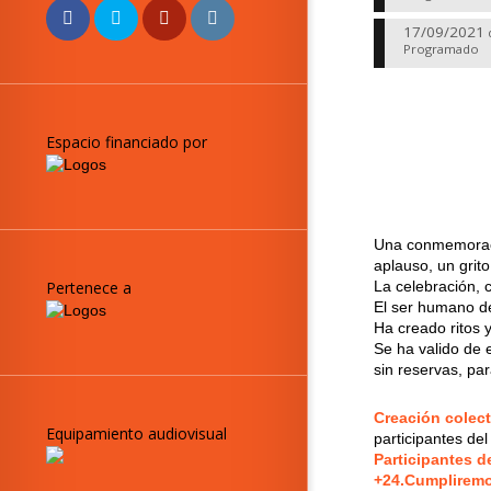
17/09/2021
Programado
Espacio financiado por
Una conmemoració
aplauso, un grit
Pertenece a
La celebración, 
El ser humano de
Ha creado ritos 
Se ha valido de e
sin reservas, par
Creación colec
Equipamiento audiovisual
participantes d
Participantes d
+24.Cumplirem