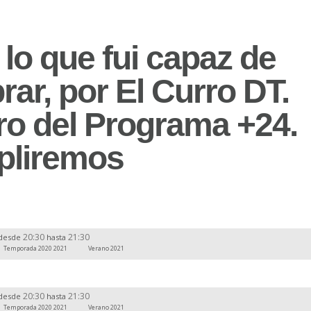
lo que fui capaz de
rar, por El Curro DT.
ro del Programa +24.
liremos
20:30
21:30
desde
hasta
Temporada 2020 2021
Verano 2021
20:30
21:30
desde
hasta
Temporada 2020 2021
Verano 2021