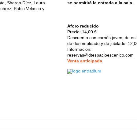
te, Sharon Díez, Laura
se permitirá la entrada a la sala.
uárez, Pablo Velasco y
Aforo reducido
Precio: 14,00 €.
Descuento con carnés joven, de est
de desempleado y de jubilado: 12,0
Información:
reservas@dtespacioescenico.com
V
enta anticipada
énico
- Calle de la Reina, 9 28004 Madrid - 91 521 71 55 -
dtespacio