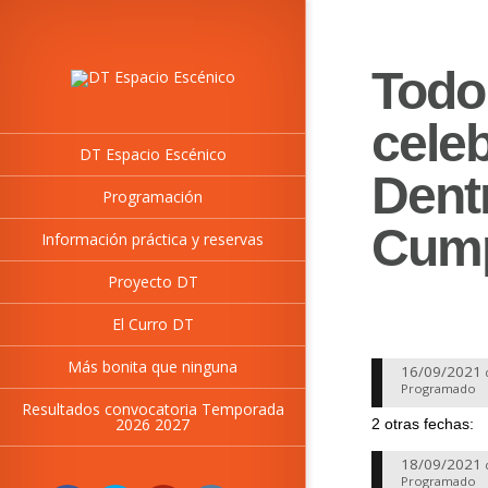
Todo 
celeb
DT Espacio Escénico
Dent
Programación
Cump
Información práctica y reservas
Proyecto DT
El Curro DT
Más bonita que ninguna
16/09/2021
Programado
Resultados convocatoria Temporada
2026 2027
2 otras fechas:
18/09/2021
Programado