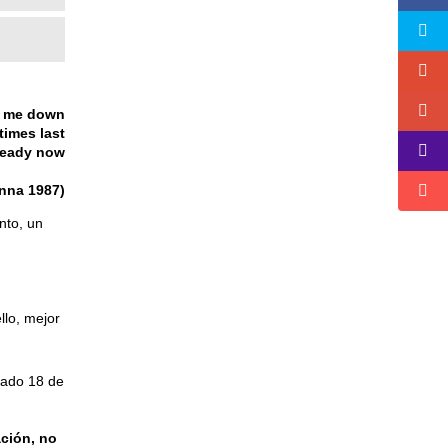
et me down
times last
 ready now
nna 1987)
nto, un
llo, mejor
bado 18 de
ción, no