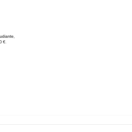
udiante,
0 €.
escenico@dtespacioescenico.com