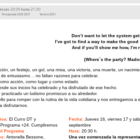
20:30
21:30
desde
hasta
Temporada 2020 2021
Verano 2021
Don’t want to let the system g
I’ve got to find a way to make the good 
And if you’ll show me how, I’m
(Where´s the party? Mado
n, un festejo, un gol, una misa, una victoria, una muerte, un nacimie
o de entusiasmo… no faltan razones para celebrar.
como acción, como lugar y como estado.
sde sus inicios ha celebrado y ha disfrutado de ese hecho.
y practicado un ludismo promiscuo a su alrededor.
llo para romper con la rutina de la vida cotidiana y nos entregamos a e
a disfrutarnos.
tiva:
El Curro DT y
Fecha:
Jueves 16, viernes 17 y sá
el Programa +24. Cumpliremos
septiembre
el Programa
Hora:
20:30 h.
os:
Antonella Bessone,
Una vez comenzada la representa