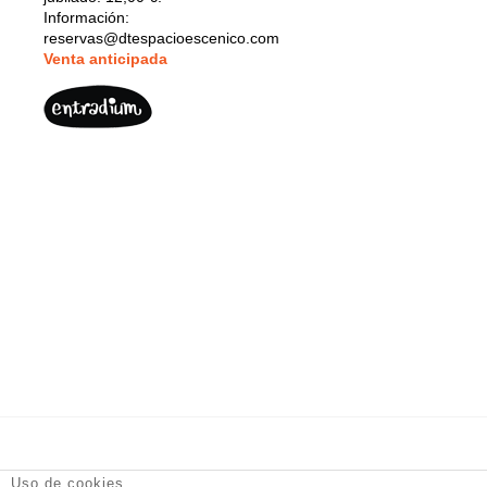
Información:
reservas@dtespacioescenico.com
V
enta anticipada
DT Espacio Escénico
- Calle de la Reina, 9 28004 Madrid -
Uso de cookies