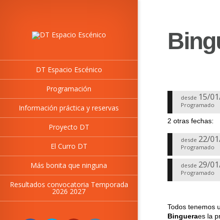
Bingu
DT Espacio Escénico
Programación
15/01
desde
Programado
Información práctica y reservas
2 otras fechas:
Proyecto DT
22/01
desde
El Curro DT
Programado
29/01
Más bonita que ninguna
desde
Programado
Resultados convocatoria Temporada
2026 2027
Todos tenemos un
Binguera
es la 