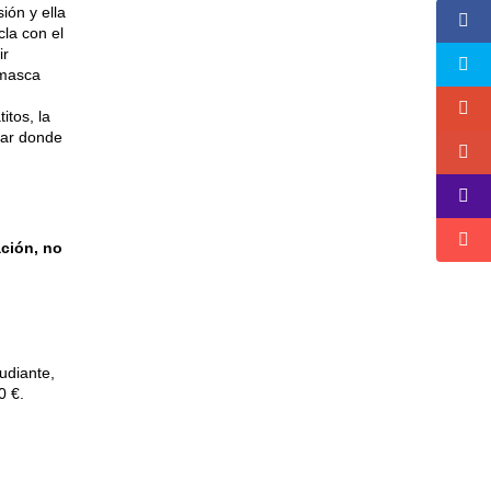
ión y ella
la con el
ir
 masca
itos, la
ugar donde
ción, no
udiante,
0 €.