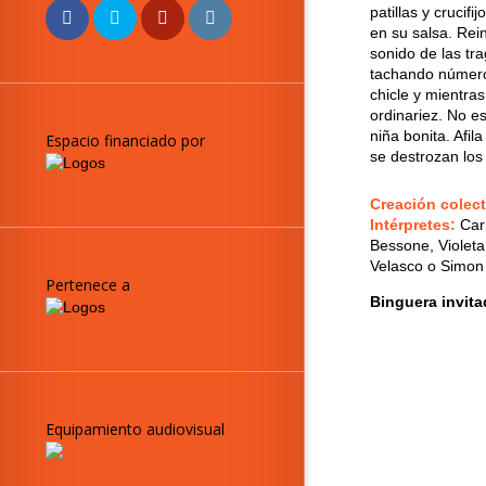
patillas y crucif
en su salsa. Rei
sonido de las tr
tachando números
chicle y mientra
ordinariez. No e
niña bonita. Afil
Espacio financiado por
se destrozan los
Creación colec
Intérpretes:
Car
Bessone, Violeta
Velasco o Simo
Pertenece a
Binguera invita
Equipamiento audiovisual