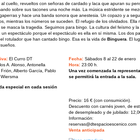
ijo al cuello, revueltos con señoras de cardado y laca que apuran su pens
nando sobre sus tacones una noche más. La música estridente se mezc
agaperras y hace una banda sonora que anestesia. Un copazo y a segu
, mientras los números se suceden. El refugio de los olvidados. Ella
s se masca la tragedia. Seguimos para bingo. La cultura del feísmo y la
s un espectáculo porque el espectáculo es ella en sí misma. Los dos pat
a el rotulador que han cantado bingo. Esa es la vida de
Binguera
. El l
 sueños.
tiva:
El Curro DT
Fecha:
Sábados
8 al 22 de enero
los A. Alonso, Antonella
Hora:
23:00 h.
 Frión, Alberto García, Pablo
Una vez comenzada la representa
n Wiersma
se permitirá la entrada a la sala.
da especial en cada sesión
Precio:
16 € (con consumición)
.
Descuento con carnés joven, de est
de desempleado y de jubilado: 12,0
Información:
reservas@dtespacioescenico.com
V
enta anticipada