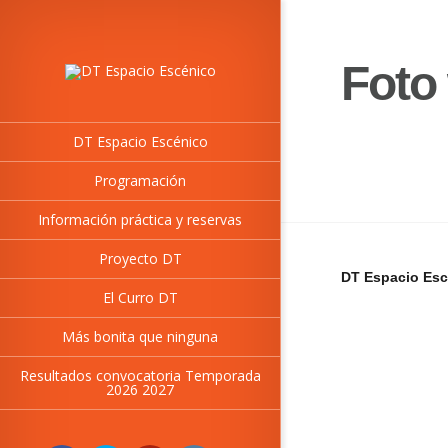
Foto
DT Espacio Escénico
Programación
Información práctica y reservas
Proyecto DT
DT Espacio Esc
El Curro DT
Más bonita que ninguna
Resultados convocatoria Temporada
2026 2027