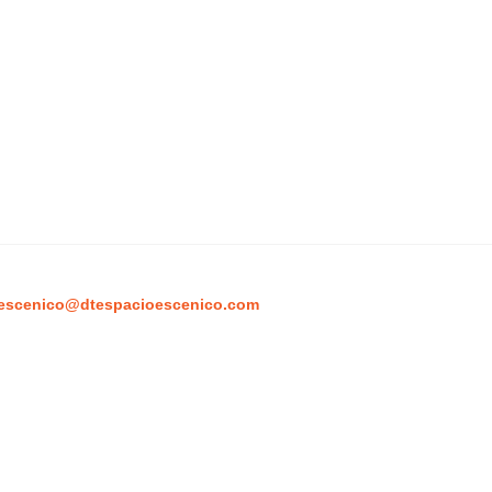
escenico@dtespacioescenico.com