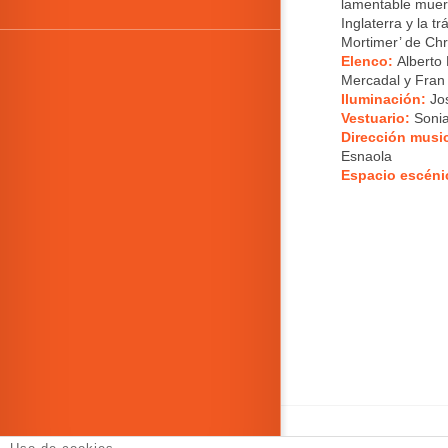
lamentable muert
Inglaterra y la t
Mortimer’ de Ch
Elenco
:
Alberto
Mercadal y Fran
Iluminación
:
Jo
Vestuario:
Sonia
Dirección musi
Esnaola
Espacio escéni