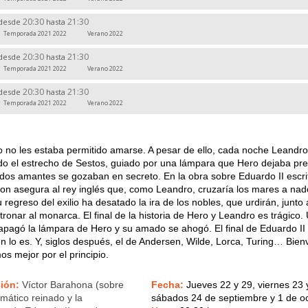
20:30
21:30
desde
hasta
Temporada 2021 2022
Verano 2022
20:30
21:30
desde
hasta
Temporada 2021 2022
Verano 2022
20:30
21:30
desde
hasta
Temporada 2021 2022
Verano 2022
 no les estaba permitido amarse. A pesar de ello, cada noche Leandro
do el estrecho de Sestos, guiado por una lámpara que Hero dejaba pr
os dos amantes se gozaban en secreto. En la obra sobre Eduardo II escri
n asegura al rey inglés que, como Leandro, cruzaría los mares a nad
u regreso del exilio ha desatado la ira de los nobles, que urdirán, junto a
ronar al monarca. El final de la historia de Hero y Leandro es trágico.
 apagó la lámpara de Hero y su amado se ahogó. El final de Eduardo II
 lo es. Y, siglos después, el de Andersen, Wilde, Lorca, Turing… Bien
s mejor por el principio.
ción
:
Víctor Barahona (sobre
Fecha:
Jueves 22 y 29, viernes 23 
emático reinado y la
sábados 24 de septiembre y 1 de o