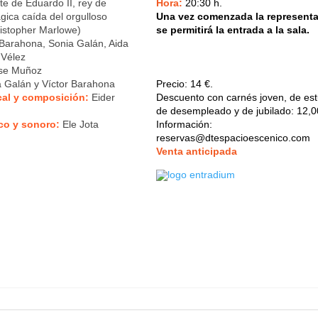
e de Eduardo II, rey de
Hora:
20:30 h.
rágica caída del orgulloso
Una vez comenzada la representa
ristopher Marlowe)
se permitirá la entrada a la sala.
 Barahona, Sonia Galán, Aida
 Vélez
se Muñoz
 Galán y Víctor Barahona
Precio:
14 €.
cal y composición
:
Eider
Descuento con carnés joven, de est
de desempleado y de jubilado: 12,0
co y sonoro
:
Ele Jota
Información:
reservas@dtespacioescenico.com
V
enta anticipada