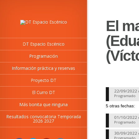
El m
(Edua
DT Espacio Escénico
(Víct
Programación
Información práctica y reservas
Proyecto DT
22/09/2022
El Curro DT
Programado
Más bonita que ninguna
5 otras fechas:
Resultados convocatoria Temporada
01/10/2022
2026 2027
Programado
30/09/2022
Programado