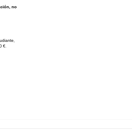
ción, no
udiante,
0 €.