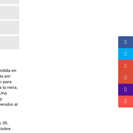
endida en
ta por
o para
 la reina,
 Una
 y
venidxs al
y 30,
ctubre