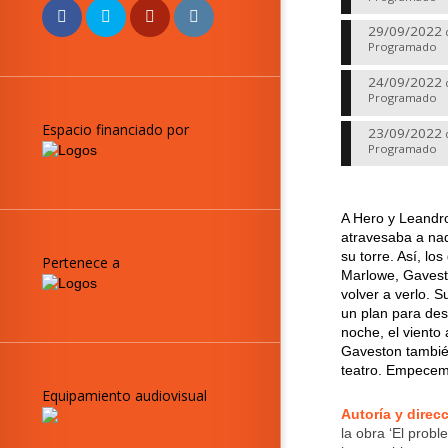
29/09/2022
Programado
24/09/2022
Programado
Espacio financiado por
23/09/2022
Programado
A Hero y Leandro
atravesaba a na
su torre. Así, l
Pertenece a
Marlowe, Gavesto
volver a verlo. S
un plan para dest
noche, el viento
Gaveston también
teatro. Empecemo
Equipamiento audiovisual
Autoría y direc
la obra ‘El probl