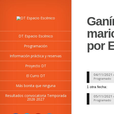
Ganí
mari
DT Espacio Escénico
por 
Programación
Información práctica y reservas
Proyecto DT
04/11/2021
El Curro DT
Programado
Más bonita que ninguna
1 otra fecha:
Resultados convocatoria Temporada
05/11/2021
2026 2027
Programado