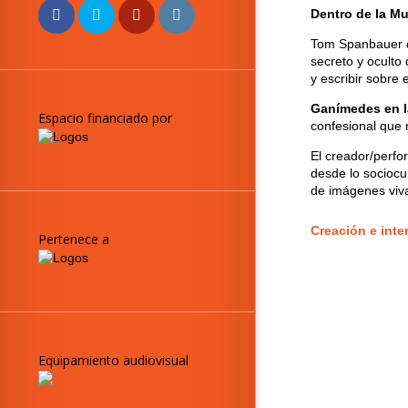
Dentro de la M
Tom Spanbauer di
secreto y oculto d
y escribir sobre e
Ganímedes en l
Espacio financiado por
confesional que n
El creador/perfo
desde lo sociocu
de imágenes viva
Creación e inte
Pertenece a
Equipamiento audiovisual