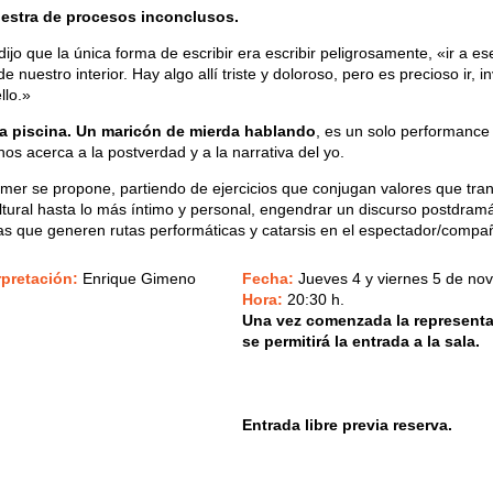
uestra de procesos inconclusos.
jo que la única forma de escribir era escribir peligrosamente, «ir a es
e nuestro interior. Hay algo allí triste y doloroso, pero es precioso ir, i
llo.»
a piscina. Un maricón de mierda hablando
, es un solo performance
os acerca a la postverdad y a la narrativa del yo.
rmer se propone, partiendo de ejercicios que conjugan valores que tran
ltural hasta lo más íntimo y personal, engendrar un discurso postdramá
s que generen rutas performáticas y catarsis en el espectador/compa
rpretación:
Enrique Gimeno
Fecha:
Jueves 4 y viernes 5 de n
Hora:
20:30 h.
Una vez comenzada la representa
se permitirá la entrada a la sala.
Entrada libre previa reserva.