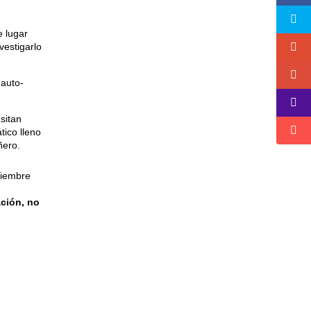
e lugar
nvestigarlo
 auto-
sitan
tico lleno
ñero.
oviembre
ción, no