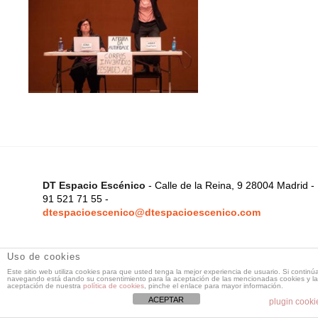
DT Espacio Escénico
- Calle de la Reina, 9 28004 Madrid -
91 521 71 55 -
dtespacioescenico@dtespacioescenico.com
Uso de cookies
Este sitio web utiliza cookies para que usted tenga la mejor experiencia de usuario. Si continú
navegando está dando su consentimiento para la aceptación de las mencionadas cookies y la
aceptación de nuestra
política de cookies
, pinche el enlace para mayor información.
ACEPTAR
plugin cooki