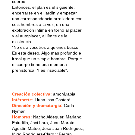
cuerpo.
Entonces, el plan es el siguiente:
encerrarse en el jardín y empezar
una correspondencia arrolladora con
seis hombres a la vez, en una
exploración íntima en torno al placer
y al autoplacer, al límite de la
existencia.
“No es a vosotros a quienes busco.
Es este deseo. Algo más profundo e
irreal que un simple hombre. Porque
el cuerpo tiene una memoria
prehistórica. Y es insaciable”.
Creación colectiva
:
amor&rabia
Intérprete
:
Lluna Issa Casterà
Dirección y dramaturgia
:
Carla
Nyman
Hombres
:
Nacho Aldeguer, Mariano
Estudillo, Javi Lara, Juan Maroto,
Agustín Mateo, Jose Juan Rodríguez,
Íñigo Rodríguez-Claro y Ferran