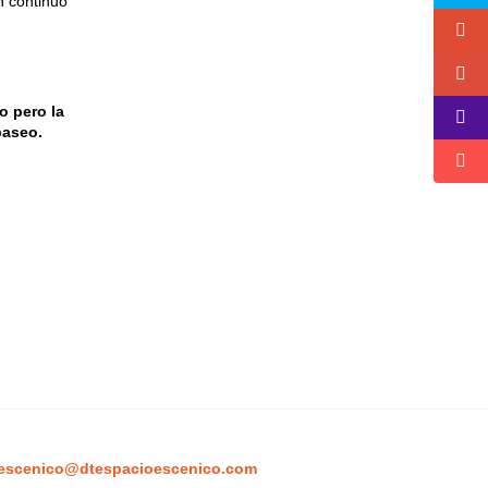
n continuo
o pero la
paseo.
escenico@dtespacioescenico.com