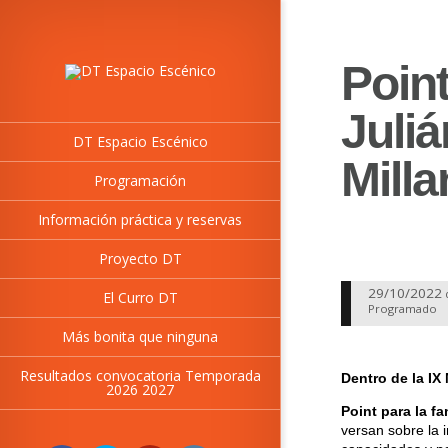
Point
Juli
DT Espacio Escénico
Mill
Programación
Información práctica y reservas
Proyecto DT
29/10/2022
El Curro DT
Programado
Más bonita que ninguna
Resultados convocatoria Temporada
Dentro de la IX
2026 2027
Point para la fa
versan sobre la 