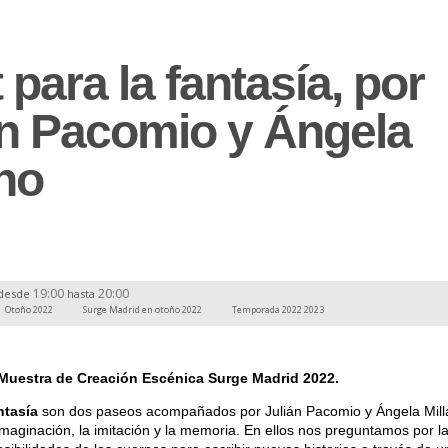
 para la fantasía, por
án Pacomio y Ángela
ano
19:00
20:00
desde
hasta
Otoño 2022
Surge Madrid en otoño 2022
Temporada 2022 2023
 Muestra de Creación Escénica Surge Madrid 2022.
ntasía
son dos paseos acompañados por Julián Pacomio y Ángela Mill
imaginación, la imitación y la memoria. En ellos nos preguntamos por l