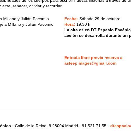
sibilidades de los cuerpos para escribir nuevas historias a través de u
arse, rehacer, olvidar y recordar.
a Millano y Julián Pacomio
Fecha:
Sábado 29 de octubre
ela Millano y Julián Pacomio
Hora:
19:30 h.
La cita es en DT Espacio Escénic
acción se desarrolla durante un 
Entrada libre previa reserva a
asleepimages@gmail.com
énico
- Calle de la Reina, 9 28004 Madrid - 91 521 71 55 -
dtespacio