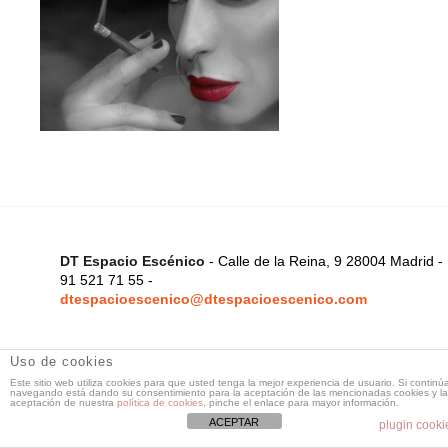
DT Espacio Escénico
- Calle de la Reina, 9 28004 Madrid -
91 521 71 55 -
dtespacioescenico@dtespacioescenico.com
Uso de cookies
Este sitio web utiliza cookies para que usted tenga la mejor experiencia de usuario. Si continú
navegando está dando su consentimiento para la aceptación de las mencionadas cookies y la
aceptación de nuestra
política de cookies
, pinche el enlace para mayor información.
ACEPTAR
plugin cooki