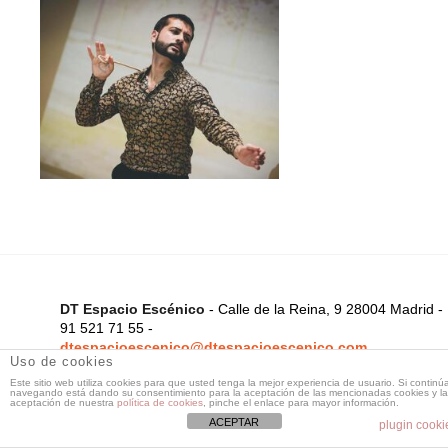
DT Espacio Escénico
- Calle de la Reina, 9 28004 Madrid -
91 521 71 55 -
dtespacioescenico@dtespacioescenico.com
Uso de cookies
Este sitio web utiliza cookies para que usted tenga la mejor experiencia de usuario. Si continú
navegando está dando su consentimiento para la aceptación de las mencionadas cookies y la
aceptación de nuestra
política de cookies
, pinche el enlace para mayor información.
ACEPTAR
plugin cooki