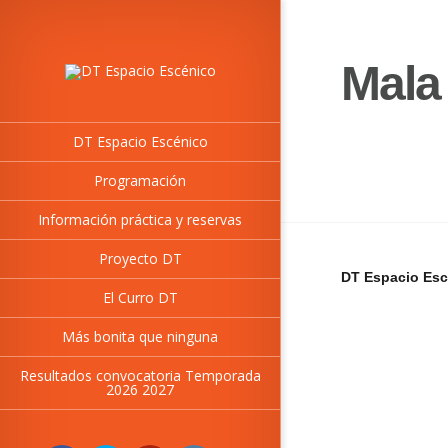
Mala
DT Espacio Escénico
Programación
Información práctica y reservas
Proyecto DT
DT Espacio Esc
El Curro DT
Más bonita que ninguna
Resultados convocatoria Temporada
2026 2027