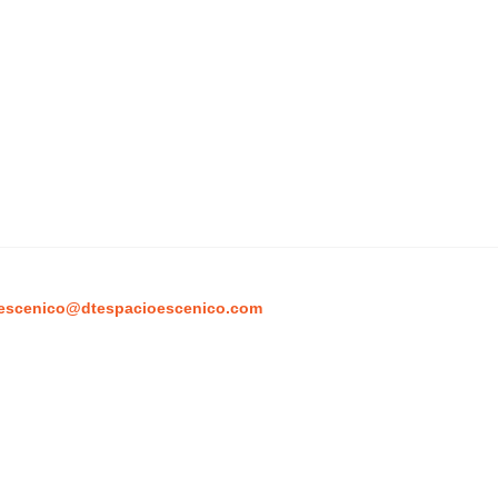
escenico@dtespacioescenico.com