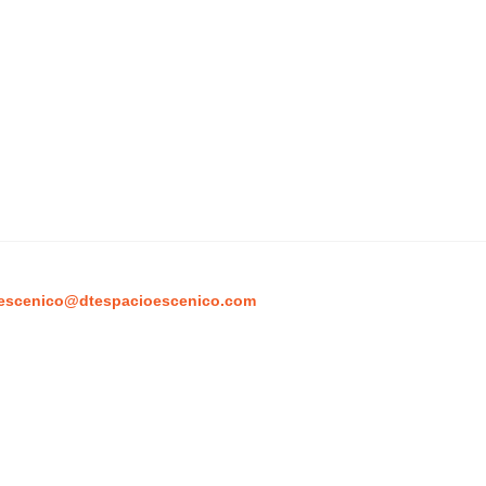
escenico@dtespacioescenico.com