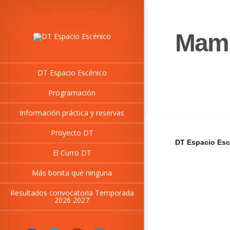
Mami
DT Espacio Escénico
Programación
Información práctica y reservas
Proyecto DT
DT Espacio Esc
El Curro DT
Más bonita que ninguna
Resultados convocatoria Temporada
2026 2027