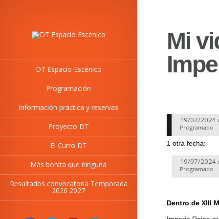
Mi vi
Impe
DT Espacio Escénico
Programación
Información práctica y reservas
19/07/2024
Proyecto DT
Programado
1 otra fecha:
El Curro DT
19/07/2024
Más bonita que ninguna
Programado
Resultados convocatoria Temporada
2026 2027
Dentro de XIII