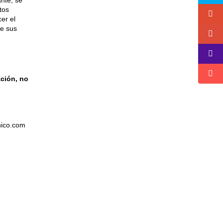
ante, se
tos
er el
de sus
ción, no
nico.com