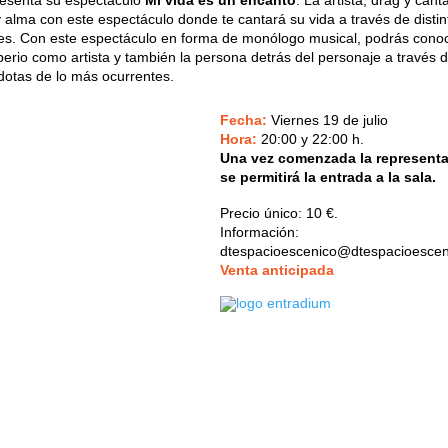
resenta su espectáculo
Mi vida es un encanto
. La artista, drag y cant
 alma con este espectáculo donde te cantará su vida a través de distin
es. Con este espectáculo en forma de monólogo musical, podrás conoc
perio como artista y también la persona detrás del personaje a través 
dotas de lo más ocurrentes.
Fecha:
Viernes 19 de julio
Hora:
20:00 y 22:00 h.
Una vez comenzada la representa
se permitirá la entrada a la sala.
Precio único:
10 €.
Información:
dtespacioescenico@dtespacioesce
V
enta anticipada