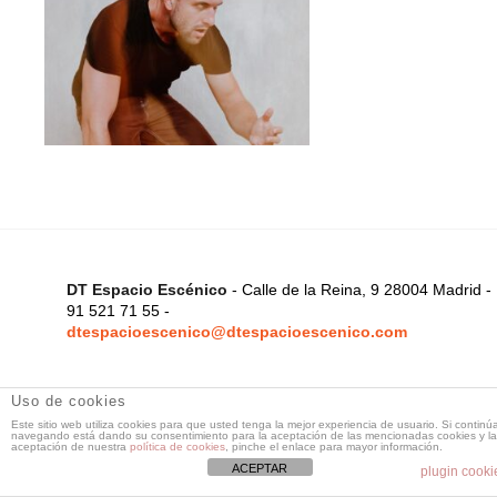
DT Espacio Escénico
- Calle de la Reina, 9 28004 Madrid -
91 521 71 55 -
dtespacioescenico@dtespacioescenico.com
Uso de cookies
Este sitio web utiliza cookies para que usted tenga la mejor experiencia de usuario. Si continú
navegando está dando su consentimiento para la aceptación de las mencionadas cookies y la
aceptación de nuestra
política de cookies
, pinche el enlace para mayor información.
ACEPTAR
plugin cooki