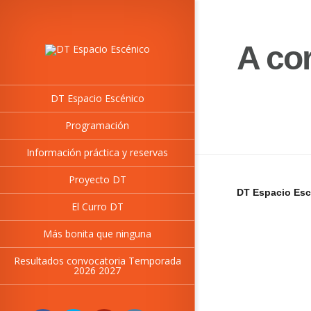
A co
DT Espacio Escénico
Programación
Información práctica y reservas
Proyecto DT
DT Espacio Esc
El Curro DT
Más bonita que ninguna
Resultados convocatoria Temporada
2026 2027