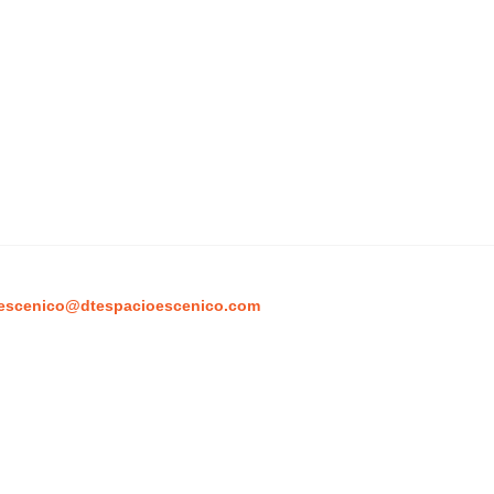
escenico@dtespacioescenico.com