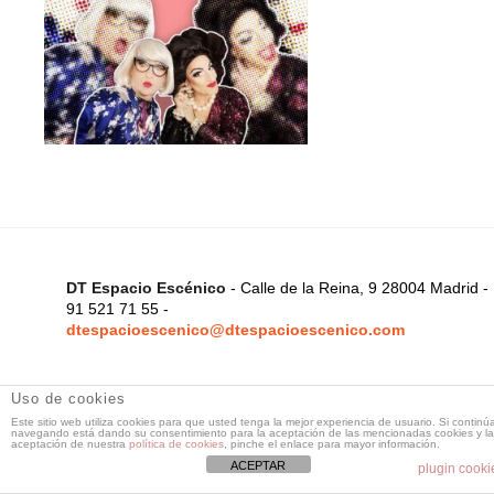
DT Espacio Escénico
- Calle de la Reina, 9 28004 Madrid -
91 521 71 55 -
dtespacioescenico@dtespacioescenico.com
Uso de cookies
Este sitio web utiliza cookies para que usted tenga la mejor experiencia de usuario. Si continú
navegando está dando su consentimiento para la aceptación de las mencionadas cookies y la
aceptación de nuestra
política de cookies
, pinche el enlace para mayor información.
ACEPTAR
plugin cooki